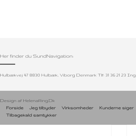
Her finder du SundNavigation:
Hulbækvej 47 8830 Hulbæk, Viborg Denmark Tlf: 31 36 21 23 
Design af
HelenaRing.Dk
Forside
Jeg tilbyder
Virksomheder
Kunderne siger
Tilbagekald samtykker