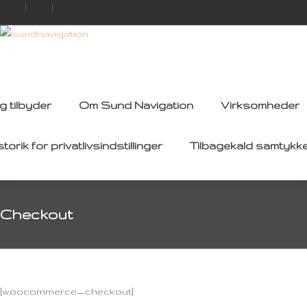
g tilbyder
Om Sund Navigation
Virksomheder
storik for privatlivsindstillinger
Tilbagekald samtykk
Checkout
[woocommerce_checkout]