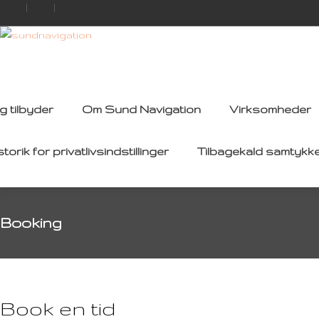
g tilbyder
Om Sund Navigation
Virksomheder
storik for privatlivsindstillinger
Tilbagekald samtykk
Booking
Book en tid