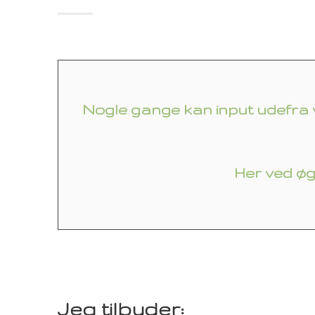
Nogle gange kan input udefra væ
Her ved øg
Jeg tilbyder: