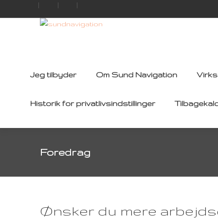
Jeg tilbyder
Om Sund Navigation
Virk
Historik for privatlivsindstillinger
Tilbagekal
Foredrag
Ønsker du mere arbejdsg