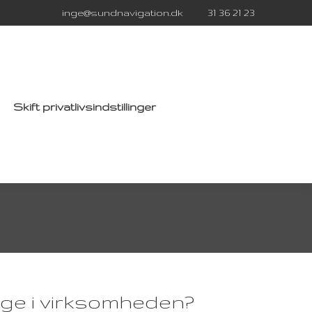
inge@sundnavigation.dk
31 36 21 23
Skift privatlivsindstillinger
ge i virksomheden?