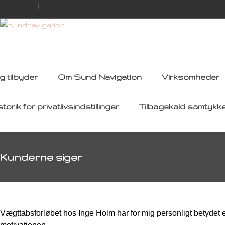
g tilbyder
Om Sund Navigation
Virksomheder
storik for privatlivsindstillinger
Tilbagekald samtykk
Kunderne siger
Vægttabsforløbet hos Inge Holm har for mig personligt betydet et