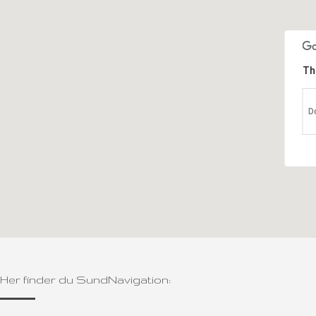
Th
D
Her finder du SundNavigation: