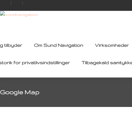
g tilbyder
Om Sund Navigation
Virksomheder
storik for privatlivsindstillinger
Tilbagekald samtykk
Google Map