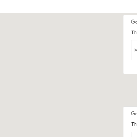
Th
D
Th