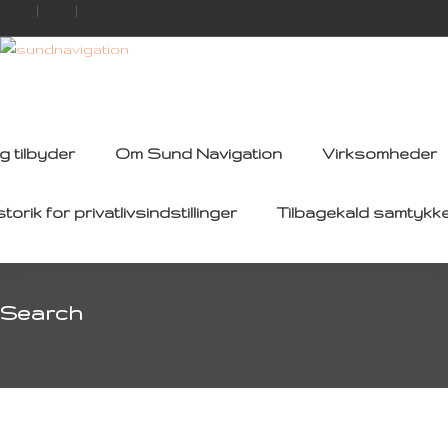
g tilbyder
Om Sund Navigation
Virksomheder
storik for privatlivsindstillinger
Tilbagekald samtykk
Search
Home
Archive for: september / 2015