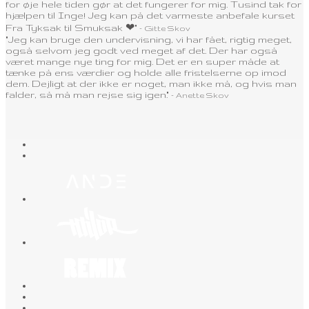
for øje hele tiden gør at det fungerer for mig. Tusind tak for
hjælpen til Inge! Jeg kan på det varmeste anbefale kurset
Fra Tyksak til Smuksak ❤"
- Gitte Skov
"Jeg kan bruge den undervisning, vi har fået, rigtig meget,
også selvom jeg godt ved meget af det. Der har også
været mange nye ting for mig. Det er en super måde at
tænke på ens værdier og holde alle fristelserne op imod
dem. Dejligt at der ikke er noget, man ikke må, og hvis man
falder, så må man rejse sig igen."
- Anette Skov