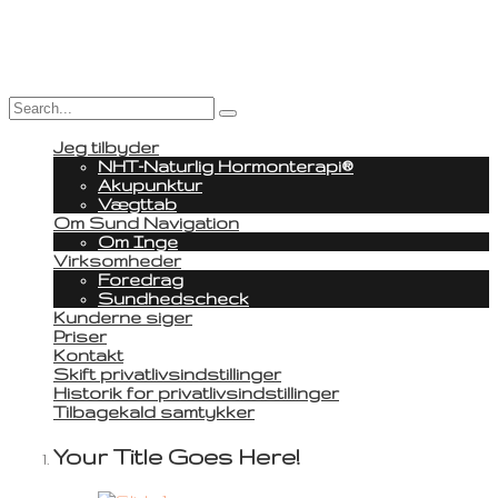
Jeg tilbyder
NHT-Naturlig Hormonterapi®
Akupunktur
Vægttab
Om Sund Navigation
Om Inge
Virksomheder
Foredrag
Sundhedscheck
Kunderne siger
Priser
Kontakt
Skift privatlivsindstillinger
Historik for privatlivsindstillinger
Tilbagekald samtykker
Your Title Goes Here!