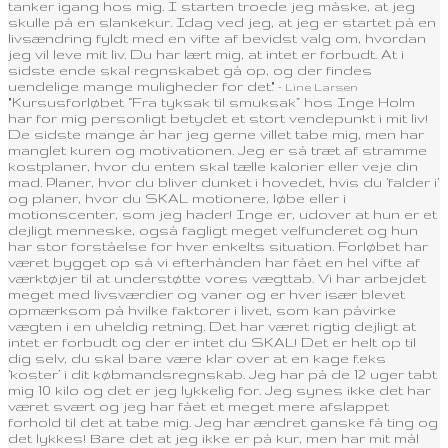
tanker igang hos mig. I starten troede jeg måske, at jeg
skulle på en slankekur. Idag ved jeg, at jeg er startet på en
livsændring fyldt med en vifte af bevidst valg om, hvordan
jeg vil leve mit liv. Du har lært mig, at intet er forbudt. At i
sidste ende skal regnskabet gå op, og der findes
uendelige mange muligheder for det."
- Line Larsen
"Kursusforløbet “Fra tyksak til smuksak” hos Inge Holm
har for mig personligt betydet et stort vendepunkt i mit liv!
De sidste mange år har jeg gerne villet tabe mig, men har
manglet kuren og motivationen. Jeg er så træt af stramme
kostplaner, hvor du enten skal tælle kalorier eller veje din
mad. Planer, hvor du bliver dunket i hovedet, hvis du ‘falder i’
og planer, hvor du SKAL motionere, løbe eller i
motionscenter, som jeg hader! Inge er, udover at hun er et
dejligt menneske, også fagligt meget velfunderet og hun
har stor forståelse for hver enkelts situation. Forløbet har
været bygget op så vi efterhånden har fået en hel vifte af
værktøjer til at understøtte vores vægttab. Vi har arbejdet
meget med livsværdier og vaner og er hver især blevet
opmærksom på hvilke faktorer i livet, som kan påvirke
vægten i en uheldig retning. Det har været rigtig dejligt at
intet er forbudt og der er intet du SKAL! Det er helt op til
dig selv, du skal bare være klar over at en kage f.eks
‘koster’ i dit købmandsregnskab. Jeg har på de 12 uger tabt
mig 10 kilo og det er jeg lykkelig for. Jeg synes ikke det har
været svært og jeg har fået et meget mere afslappet
forhold til det at tabe mig. Jeg har ændret ganske få ting og
det lykkes! Bare det at jeg ikke er på kur, men har mit mål