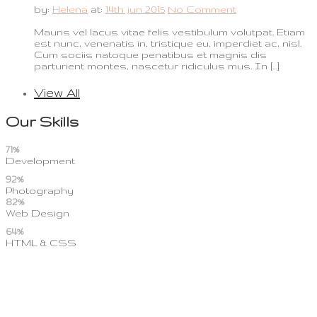
by:
Helena
at:
14th jun 2015
No Comment
Mauris vel lacus vitae felis vestibulum volutpat. Etiam
est nunc, venenatis in, tristique eu, imperdiet ac, nisl.
Cum sociis natoque penatibus et magnis dis
parturient montes, nascetur ridiculus mus. In […]
View All
Our Skills
71%
Development
92%
Photography
82%
Web Design
64%
HTML & CSS