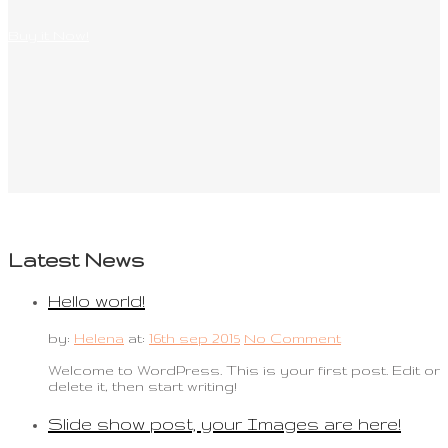
Buy it Now!
Latest News
Hello world!
by:
Helena
at:
16th sep 2015
No Comment
Welcome to WordPress. This is your first post. Edit or
delete it, then start writing!
Slide show post, your Images are here!