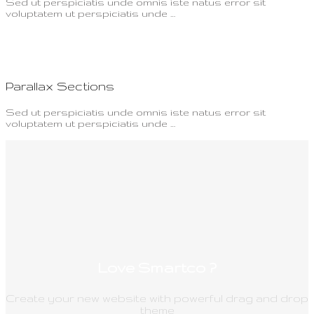
Sed ut perspiciatis unde omnis iste natus error sit
voluptatem ut perspiciatis unde …
Parallax Sections
Sed ut perspiciatis unde omnis iste natus error sit
voluptatem ut perspiciatis unde …
Love Smartco ?
Create your new website with powerful drag and drop
theme