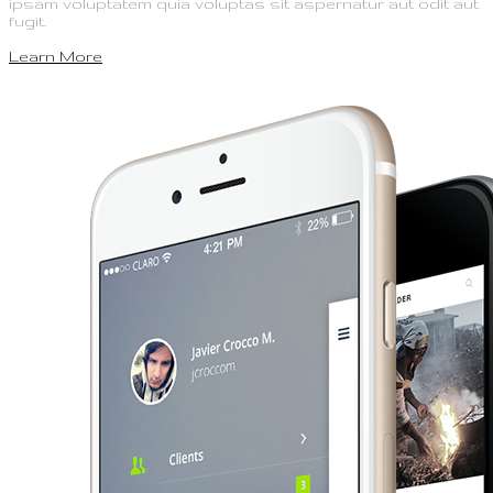
ipsam voluptatem quia voluptas sit aspernatur aut odit aut
fugit.
Learn More
Buy it Now!