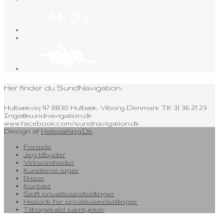
Her finder du SundNavigation:
Hulbækvej 47 8830 Hulbæk, Viborg Denmark Tlf: 31 36 21 23
Inge@sundnavigation.dk
www.facebook.com/sundnavigation.dk
Design af
HelenaRing.Dk
Forside
Jeg tilbyder
Virksomheder
Kunderne siger
Priser
Kontakt
Skift privatlivsindstillinger
Historik for privatlivsindstillinger
Tilbagekald samtykker