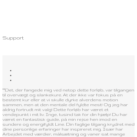
Support
""Det, der fangede mig ved netop dette forløb, var tilgangen
til overvægt og slankekure. At der ikke var fokus på en
bestemt kur eller at vi skulle dyrke alverdens motion
sammen, men at den mentale del fyldte mest! Og jeg har
aldrig fortrudt mit valg! Dette forløb har været et
vendepunkt i mit liv. Inge, tusind tak for din hjælp! Du har
været en fantastisk guide, på min rejse hen imod en
sundere og energifyldt Line. Din faglige tilgang krydret med
dine personlige erfaringer har inspireret mig. Især har
Arbejdet med værdier, målsætning og vaner sat mange